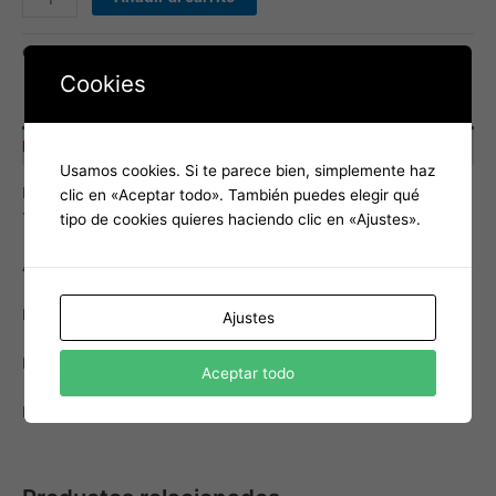
Categoría:
Mesas
Cookies
Descripción
Usamos cookies. Si te parece bien, simplemente haz
Mesa de comedor con patas de madera y sobre biselado de
clic en «Aceptar todo». También puedes elegir qué
120 cm y de 22 mm de espesor
tipo de cookies quieres haciendo clic en «Ajustes».
Alto: 76 cm
Diámetro: 120 cm
Ajustes
Bultos 2
Aceptar todo
Peso total: 33.8 kg