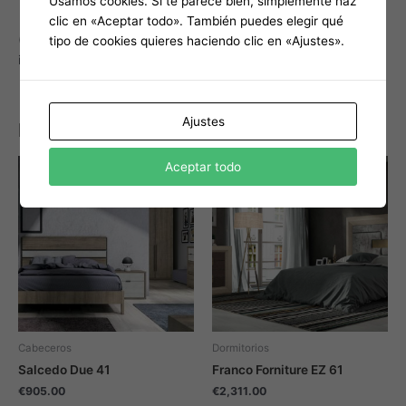
Usamos cookies. Si te parece bien, simplemente haz
clic en «Aceptar todo». También puedes elegir qué
(También disponible por separado más información
tipo de cookies quieres haciendo clic en «Ajustes».
info@cortilar.com)
Ajustes
Productos relacionados
Aceptar todo
Cabeceros
Dormitorios
Salcedo Due 41
Franco Forniture EZ 61
€
905.00
€
2,311.00