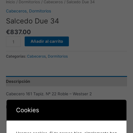
Inicio
/
Dormitorios
/
Cabeceros
/ Salcedo Due 34
Cabeceros
,
Dormitorios
Salcedo Due 34
€
837.00
Añadir al carrito
Categorías:
Cabeceros
,
Dormitorios
Descripción
Cabecero 161 Tapiz. Nº 22 Roble – Westser 2
Mesita «A» 2 Caj. + Cont. 62 Roble
Cookies
Aro Bañera (Som. 150*190) Roble